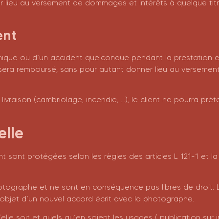
er lieu au versement de dommages et intérêts à quelque tit
ent
hique ou d’un accident quelconque pendant la prestation
sé sera remboursé, sans pour autant donner lieu au verseme
livraison (cambriolage, incendie, …), le client ne pourra p
elle
t sont protégées selon les règles des articles L 121-1 et la
hotographe et ne sont en conséquence pas libres de droit. 
l’objet d’un nouvel accord écrit avec la photographe.
lle soit et quels qu’en soient les usages ( publication sur in