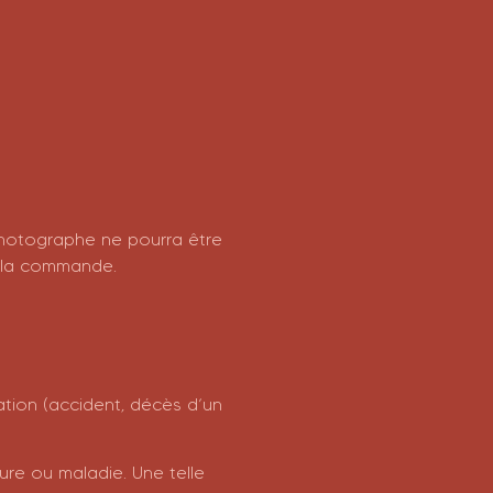
photographe ne pourra être
à la commande.
ation (accident, décès d’un
re ou maladie. Une telle