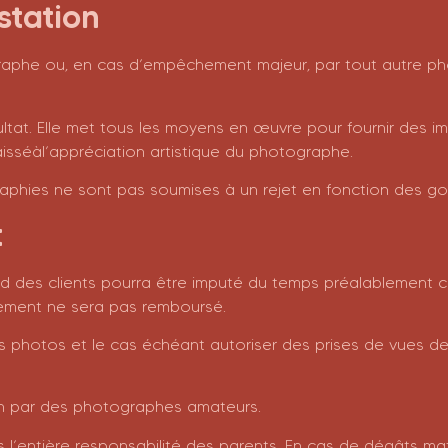
estation
graphe ou, en cas d’empêchement majeur, par tout autre 
tat. Elle met tous les moyens en œuvre pour fournir des ima
séàl’appréciation artistique du photographe.
aphies ne sont pas soumises à un rejet en fonction des goû
t
tard des clients pourra être imputé du temps préalablement
lement ne sera pas remboursé.
s photos et le cas échéant autoriser des prises de vues de 
on par des photographes amateurs.
entière responsabilité des parents. En cas de dégâts maté