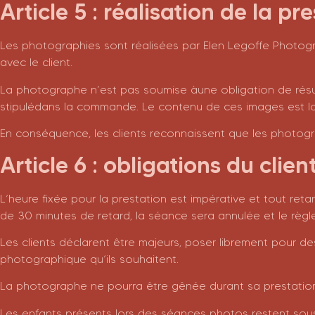
Article 5 : réalisation de la pr
Les photographies sont réalisées par Elen Legoffe Photo
avec le client.
La photographe n’est pas soumise àune obligation de résul
stipulédans la commande. Le contenu de ces images est lais
En conséquence, les clients reconnaissent que les photogr
Article 6 : obligations du clien
L’heure fixée pour la prestation est impérative et tout re
de 30 minutes de retard, la séance sera annulée et le règ
Les clients déclarent être majeurs, poser librement pour de
photographique qu’ils souhaitent.
La photographe ne pourra être gênée durant sa prestati
Les enfants présents lors des séances photos restent sous l’