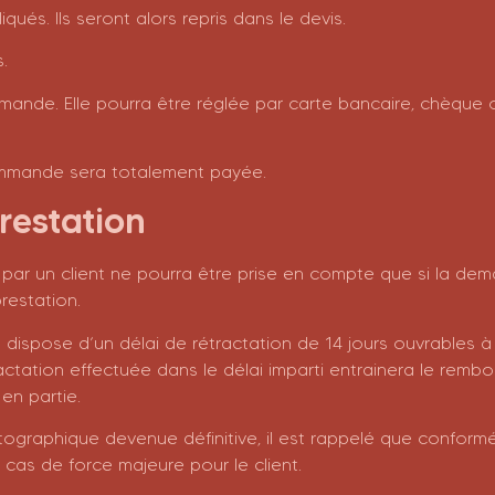
és. Ils seront alors repris dans le devis.
.
ande. Elle pourra être réglée par carte bancaire, chèque
commande sera totalement payée.
prestation
 par un client ne pourra être prise en compte que si la d
restation.
t dispose d’un délai de rétractation de 14 jours ouvrables 
tation effectuée dans le délai imparti entrainera le rem
en partie.
tographique devenue définitive, il est rappelé que conform
as de force majeure pour le client.