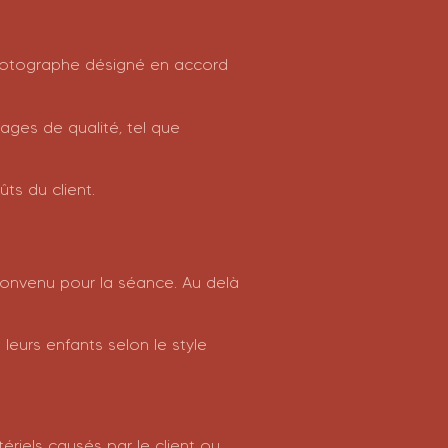
photographe désigné en accord
ges de qualité, tel que
ts du client.
 convenu pour la séance. Au delà
leurs enfants selon le style
riels causés par le client ou