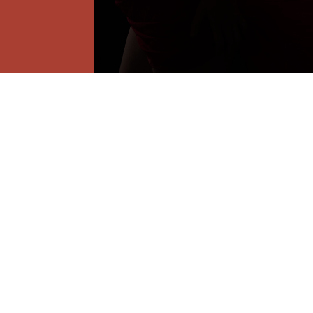
ADRESSE
1 rue du Maré
85800 – Saint
TÉLÉPHONE
‭06 68 80 13 0