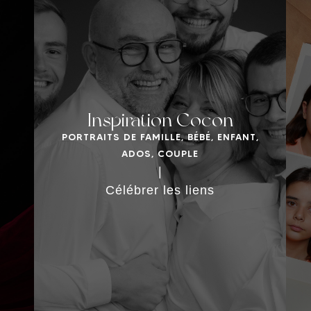
Inspiration Cocon
PORTRAITS DE FAMILLE, BÉBÉ, ENFANT,
ADOS, COUPLE
DÉCOUVRIR LA SÉANCE
|
Célébrer les liens