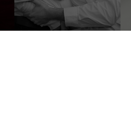
LES SÉANCES
chal Leclerc
Portrait Femme
 Gilles Croix de Vie
Portrait Introspectif
Portrait Future maman
6‬
Portrait de Famille, couple…
Portrait d’Identité