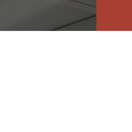
LES INFOS UTILES
À propos
Le studio
Mentions légales
Contact
Informations cookies
Je souhaite prendre
Données personnelles
rendez-vous
CGV
Réalisation Vendredi