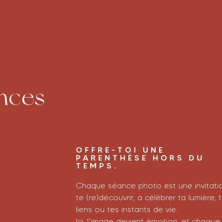
nces
OFFRE-TOI UNE
PARENTHÈSE HORS DU
TEMPS.
Chaque séance photo est une invitati
te (re)découvrir, à célébrer ta lumière, 
liens ou tes instants de vie.
Ici, l’image devient émotion, et chaque